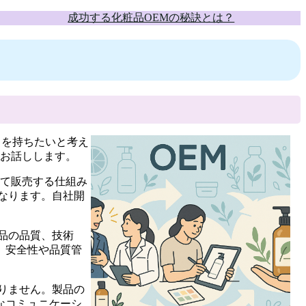
成功する化粧品OEMの秘訣とは？
ランドを持ちたいと考え
てお話しします。
けて販売する仕組み
なります。自社開
品の品質、技術
、安全性や品質管
りません。製品の
なコミュニケーシ