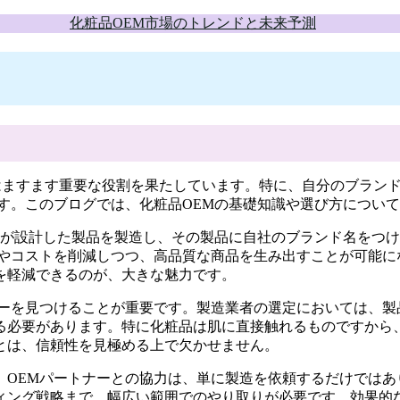
化粧品OEM市場のトレンドと未来予測
anufacturer）はますます重要な役割を果たしています。特に、自分のブ
す。このブログでは、化粧品OEMの基礎知識や選び方につい
社が設計した製品を製造し、その製品に自社のブランド名をつ
間やコストを削減しつつ、高品質な商品を生み出すことが可能に
を軽減できるのが、大きな魅力です。
ナーを見つけることが重要です。製造業者の選定においては、製
る必要があります。特に化粧品は肌に直接触れるものですから
とは、信頼性を見極める上で欠かせません。
。OEMパートナーとの協力は、単に製造を依頼するだけではあ
ィング戦略まで、幅広い範囲でのやり取りが必要です。効果的